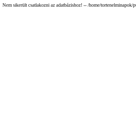
Nem sikerült csatlakozni az adatbázishoz! -- /home/tortenelminapok/p